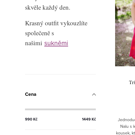
p
r
skvěle každý den.
r
o
Krasný outfit vykouzlíte
o
d
společeně s
d
u
našimi
sukněmi
u
k
k
t
P
t
ů
Tr
o
ů
Cena
s
t
990
Kč
1449
Kč
Jednoduc
r
Nalu s 
a
kousek, k