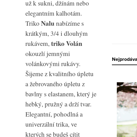
už k sukni, džínám nebo
elegantním kalhotám.
Nalu
Triko
nabízíme s
krátkým, 3/4 i dlouhým
triko Volán
rukávem,
okouzlí jemnými
Ř
Nejprodáva
volánkovými rukávy.
a
Šijeme z kvalitního úpletu
V
a žebrovaného úpletu z
z
ý
bavlny s elastanem, který je
e
hebký, pružný a drží tvar.
p
n
Elegantní, pohodlná a
i
í
univerzální trika, ve
s
p
kterých se budeš cítit