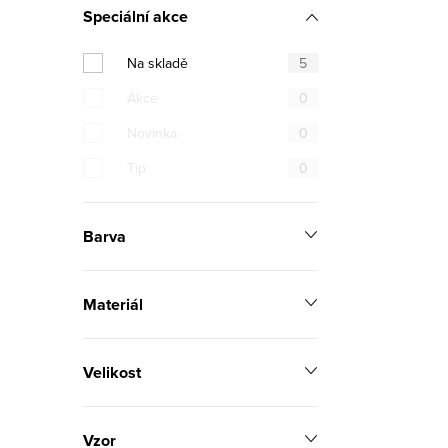
Speciální akce
n
Na skladě
5
n
Akce
0
í
Novinka
0
p
Tip
0
a
n
Barva
e
l
Materiál
Velikost
Vzor