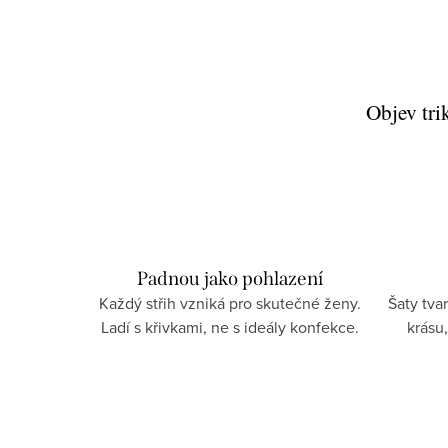
O
v
Objev tri
l
á
d
a
c
Padnou jako pohlazení
í
Každý střih vzniká pro skutečné ženy.
Šaty tva
p
Ladí s křivkami, ne s ideály konfekce.
krásu
r
v
k
y