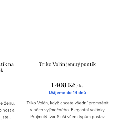
ntík na
Triko Volán jemný puntík
ek
1 408 Kč
/ ks
Ušijeme do 14 dnů
Triko Volán, když chcete všední promněnit
te ženu,
v něco vyjímečného. Elegantní volánky
olnost a
Projmutý tvar Sluší všem typům postav
ste...