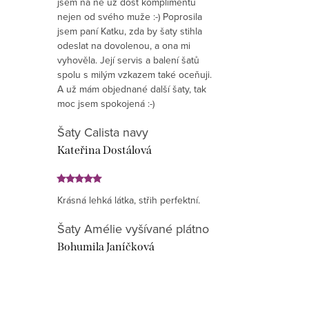
jsem na ně už dost komplimentů
nejen od svého muže :-) Poprosila
jsem paní Katku, zda by šaty stihla
odeslat na dovolenou, a ona mi
vyhověla. Její servis a balení šatů
spolu s milým vzkazem také oceňuji.
A už mám objednané další šaty, tak
moc jsem spokojená :-)
Šaty Calista navy
Kateřina Dostálová
Krásná lehká látka, střih perfektní.
Šaty Amélie vyšívané plátno
Bohumila Janíčková