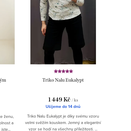
lým
Triko Nalu Eukalypt
1 449 Kč
/ ks
Ušijeme do 14 dnů
Triko Nalu Eukalypt je díky svému vzoru
te ženu,
velmi svěžím kouskem. Jemný a elegantní
olnost a
vzor se hodí na všechny příležitosti. ...
ste...