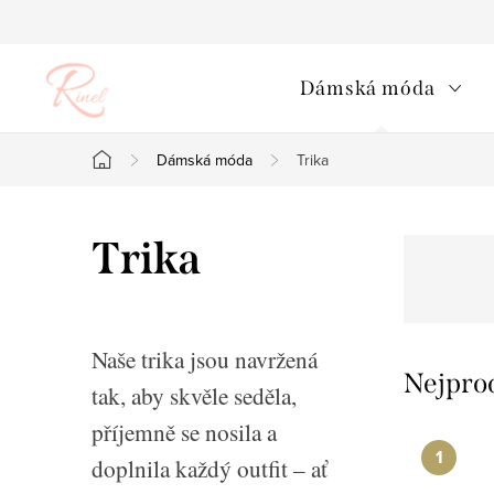
Přejít
na
obsah
Dámská móda
Dámská móda
Trika
Domů
Trika
Naše trika jsou navržená
Nejpro
tak, aby skvěle seděla,
příjemně se nosila a
doplnila každý outfit – ať