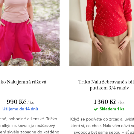
iko Nalu jemná růžová
Triko Nalu žebrované s bí
putíkem 3/4 rukáv
990 Kč
1 360 Kč
/ ks
/ ks
Ušijeme do 14 dnů
Skladem
1 ks
hé, pohodlné a ženské. Tričko
Když se podíváte do zrcadla, uvidí
krátkým rukávem je nadčasový
která ví, co chce. Nalu vám dává v
terý skvěle zapadne do každého
svobodu být sama sebou – ať už j