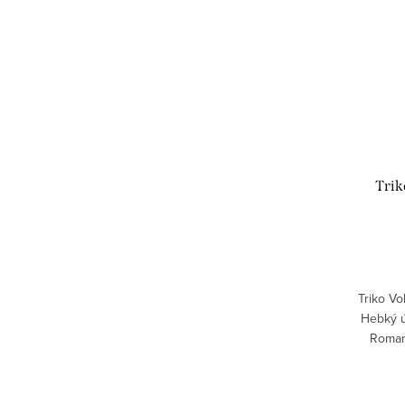
Trik
Triko Vo
Hebký úp
Romant