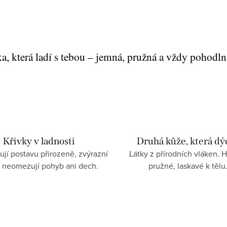
ka, která ladí s tebou – jemná, pružná a vždy pohodln
Křivky v ladnosti
Druhá kůže, která dý
rují postavu přirozeně, zvýrazní
Látky z přírodních vláken. 
, neomezují pohyb ani dech.
pružné, laskavé k tělu