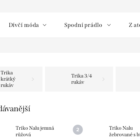
Dívčí móda
Spodní prádlo
Z at
Trika
Trika 3/4
krátký
rukáv
rukáv
dávanější
Triko Nalu jemná
Triko Nalu
růžová
žebrované s b