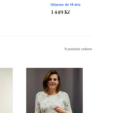
rukáv
Ušijeme do 14 dnů
1 449 Kč
9
položek celkem