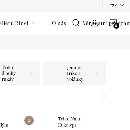
CZK
NÁKU
eliéru Rinel
O nás
Věrnostní progra
KOŠÍ
Trika
Jemné
dlouhý
triko s
rukáv
volánky
Triko Nalu
ílým
Eukalypt