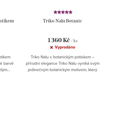
untíkem
Triko Nalu Botanic
1 360 Kč
/ ks
Vyprodáno
ntíkem
Triko Nalu s botanickým potiskem –
né barvě
přírodní elegance Triko Nalu vyniká svým
lým...
jedinečným botanickým motivem, který
přináší...