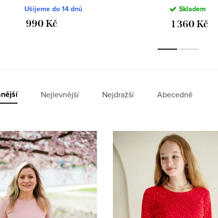
putíkem 3/4 
Ušijeme do 14 dnů
Skladem
990 Kč
1 360 Kč
nější
Nejlevnější
Nejdražší
Abecedně