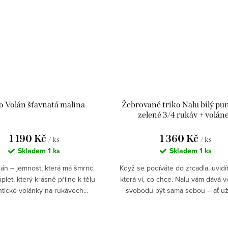
o Volán šťavnatá malina
Žebrované triko Nalu bílý pu
zelené 3/4 rukáv + volán
1 190 Kč
1 360 Kč
/ ks
/ ks
Skladem
1 ks
Skladem
1 ks
lán – jemnost, která má šmrnc.
Když se podíváte do zrcadla, uvidí
let, který krásně přilne k tělu
která ví, co chce. Nalu vám dává v
ické volánky na rukávech...
svobodu být sama sebou – ať už j