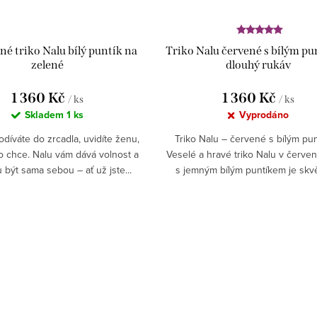
é triko Nalu bílý puntík na
Triko Nalu červené s bílým p
zelené
dlouhý rukáv
1 360 Kč
1 360 Kč
/ ks
/ ks
Skladem
1 ks
Vyprodáno
díváte do zrcadla, uvidíte ženu,
Triko Nalu – červené s bílým pu
co chce. Nalu vám dává volnost a
Veselé a hravé triko Nalu v červe
být sama sebou – ať už jste...
s jemným bílým puntíkem je skvě