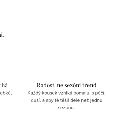
á.
chá
Radost. ne sezóní trend
Hebké,
Každý kousek vzniká pomalu, s péčí,
.
duší, a aby tě těšil déle než jednu
sezónu.