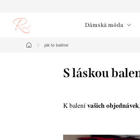
Přejít
na
obsah
Dámská móda
jak to balíme
Domů
S láskou bale
vašich objednávek
K balení