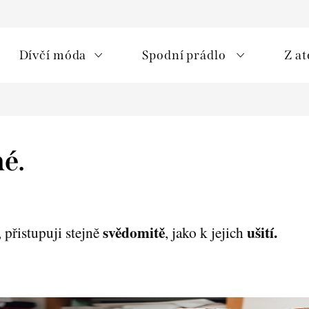
Dívčí móda
Spodní prádlo
Z at
né.
svědomitě
ušití.
, přistupuji stejně
, jako k jejich