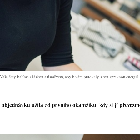
Vaše šaty balíme s láskou a úsměvem, aby k vám putovaly s tou správnou energií
objednávku užila
prvního okamžiku
převezm
i
od
, kdy si jí