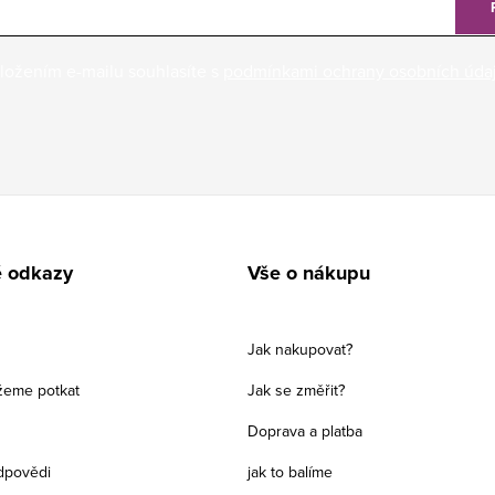
ložením e-mailu souhlasíte s
podmínkami ochrany osobních úda
é odkazy
Vše o nákupu
Jak nakupovat?
žeme potkat
Jak se změřit?
Doprava a platba
dpovědi
jak to balíme