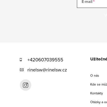
E-mail
V
Z
á
Užitečn
+420607039555
p
rinelsw
@
rinelsw.cz
a
O nás
t
Kde se mů
í
Kontakty
Otázky a o