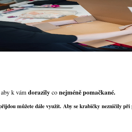
dorazily
nejméně pomačkané.
, aby k vám
co
přijdou
můžete dále využít.
Aby se
krabičky nezničily
při 