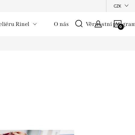
CZK
NÁKU
eliéru Rinel
O nás
Věrnostní progra
KOŠÍ