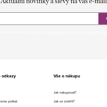
Aktuální novinky a slevy na váš e-mail
ložením e-mailu souhlasíte s
podmínkami ochrany osobních úda
é odkazy
Vše o nákupu
Jak nakupovat?
žeme potkat
Jak se změřit?