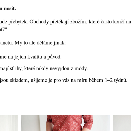
u nosit.
ude přebytek. Obchody přetékají zbožím, které často končí na
ní?“
anetu. My to ale děláme jinak:
e na jejich kvalitu a původ.
ají střihy, které nikdy nevyjdou z módy.
jsou skladem, ušijeme je pro vás na míru během 1–2 týdnů.