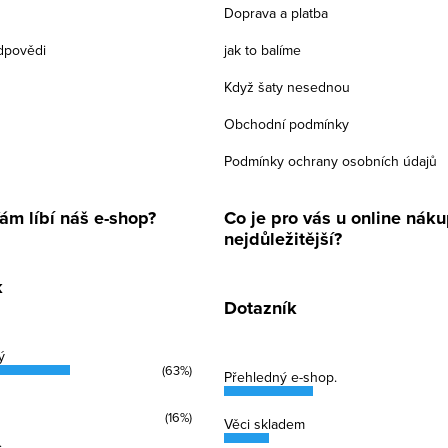
Doprava a platba
dpovědi
jak to balíme
Když šaty nesednou
Obchodní podmínky
Podmínky ochrany osobních údajů
ám líbí náš e-shop?
Co je pro vás u online nák
nejdůležitější?
k
Dotazník
ý
(63%)
Přehledný e-shop.
(16%)
Věci skladem