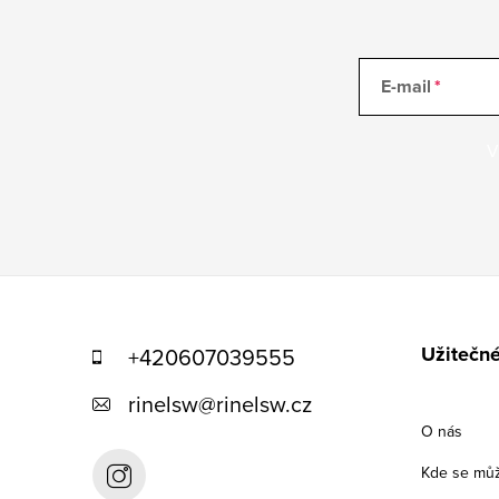
E-mail
V
Z
á
Užitečn
+420607039555
p
rinelsw
@
rinelsw.cz
a
O nás
t
Kde se mů