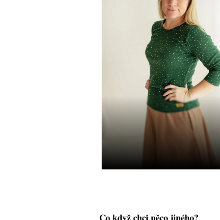
Co když chci něco jiného?