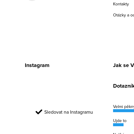
í
Kontakty
Otázky a o
Instagram
Jak se V
Dotazní
Velmi pěkn
Sledovat na Instagramu
Ujde to