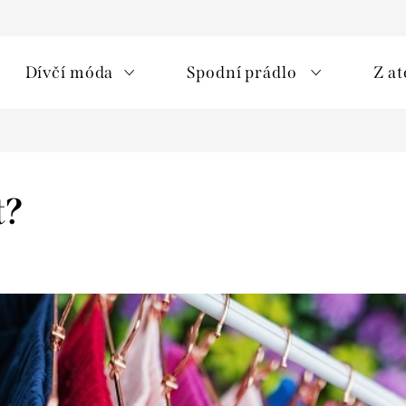
Dívčí móda
Spodní prádlo
Z at
t?