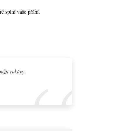
é splní vaše přání.
užit rukávy.