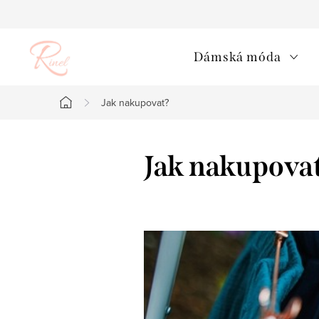
Přejít
na
obsah
Dámská móda
Jak nakupovat?
Domů
Jak nakupova