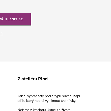
PŘIHLÁSIT SE
jů
Z ateliéru Rinel
Jak si vybrat šaty podle typu sukně: najdi
střih, který nechá vyniknout tvé křivky.
Nejsme z katalogu. Jsme ze života.