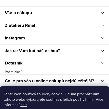
Vše o nákupu
Z ateliéru Rinel
Instagram
Jak se Vám líbí náš e-shop?
Dotazník
Počet hlasů:
Co je pro vás u online nákupů nejdůležitější?
Dotazník
Tento web používá soubory cookie. Dalším procházením
tohoto webu vyjadřujete souhlas s jejich používáním.. Více
Počet hlasů:
informací
zde
.