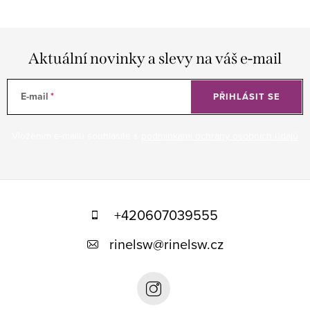
Aktuální novinky a slevy na váš e-mail
E-mail
PŘIHLÁSIT SE
Vložením e-mailu souhlasíte s
podmínkami ochrany osobních údajů
Z
á
+420607039555
p
rinelsw
@
rinelsw.cz
a
t
í