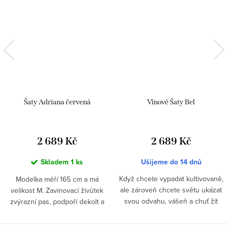
Šaty Adriana červená
Vínové Šaty Bel
2 689 Kč
2 689 Kč
Skladem
1 ks
Ušijeme do 14 dnů
Když chcete vypadat kultivovaně,
Modelka měří 165 cm a má
ale zároveň chcete světu ukázat
velikost M. Zavinovací živůtek
svou odvahu, vášeň a chuť žít
zvýrazní pas, podpoří dekolt a
naplno. Přesně tohle...
vytvoří krásně ženskou siluetu....