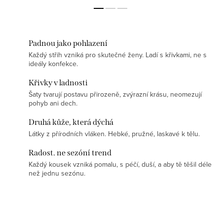
Padnou jako pohlazení
Každý střih vzniká pro skutečné ženy. Ladí s křivkami, ne s
ideály konfekce.
Křivky v ladnosti
Šaty tvarují postavu přirozeně, zvýrazní krásu, neomezují
pohyb ani dech.
Druhá kůže, která dýchá
Látky z přírodních vláken. Hebké, pružné, laskavé k tělu.
Radost. ne sezóní trend
Každý kousek vzniká pomalu, s péčí, duší, a aby tě těšil déle
než jednu sezónu.