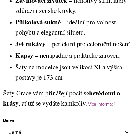
Zavinovací živůtek
– lichotivý střih, který
zdůrazní ženské křivky.
Půlkolová sukně
– ideální pro volnost
pohybu a elegantní siluetu.
3/4 rukávy
– perfektní pro celoroční nošení.
Kapsy
– nenápadné a praktické zároveň.
Šaty na modelce jsou velikost XLa výška
postavy je 173 cm
sebevědomí a
Šaty Grace vám přinášejí pocit
krásy
, ať už se vydáte kamkoliv.
Více informací
Barva