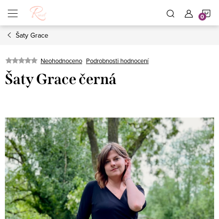
Přejít
N
na
obsah
Šaty Grace
K
Neohodnoceno
Podrobnosti hodnocení
Šaty Grace černá