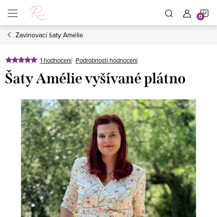
Přejít
N
na
obsah
Zavinovací šaty Amélie
K
1 hodnocení
Podrobnosti hodnocení
Šaty Amélie vyšívané plátno