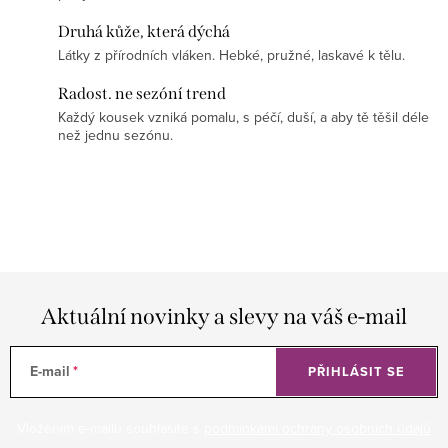
Druhá kůže, která dýchá
Látky z přírodních vláken. Hebké, pružné, laskavé k tělu.
Radost. ne sezóní trend
Každý kousek vzniká pomalu, s péčí, duší, a aby tě těšil déle
než jednu sezónu.
Aktuální novinky a slevy na váš e-mail
E-mail
PŘIHLÁSIT SE
Vložením e-mailu souhlasíte s
podmínkami ochrany osobních údajů