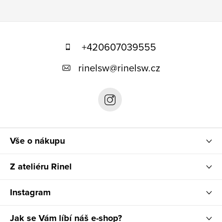
Z
á
+420607039555
p
rinelsw
@
rinelsw.cz
a
t
í
Vše o nákupu
Z ateliéru Rinel
Instagram
Jak se Vám líbí náš e-shop?