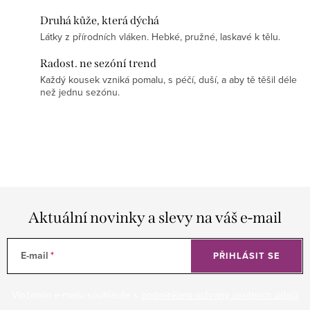
Druhá kůže, která dýchá
Látky z přírodních vláken. Hebké, pružné, laskavé k tělu.
Radost. ne sezóní trend
Každý kousek vzniká pomalu, s péčí, duší, a aby tě těšil déle
než jednu sezónu.
Aktuální novinky a slevy na váš e-mail
E-mail
PŘIHLÁSIT SE
Vložením e-mailu souhlasíte s
podmínkami ochrany osobních údajů