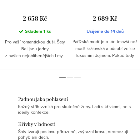
2 658 Kč
2 689 Kč
Skladem
1 ks
Ušijeme do 14 dnů
Pařížská modř je o tón tmavší než
Pro vaší romantickou duši. Šaty
modř královská a působí velice
Bel jsou jedny
luxusním dojmem. Pokud tedy
z našich nejoblíbenějších I my...
patříte mezi milovnice modré,...
Padnou jako pohlazení
Každý střih vzniká pro skutečné ženy. Ladí s křivkami, ne s
ideály konfekce.
Křivky v ladnosti
Šaty tvarují postavu přirozeně, zvýrazní krásu, neomezují
pohyb ani dech.