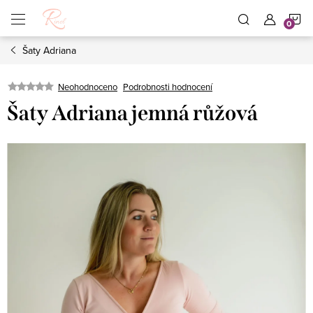
Přejít
N
na
obsah
Šaty Adriana
K
Neohodnoceno
Podrobnosti hodnocení
Šaty Adriana jemná růžová