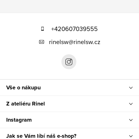
Z
á
+420607039555
p
rinelsw
@
rinelsw.cz
a
t
í
Vše o nákupu
Z ateliéru Rinel
Instagram
Jak se Vám líbí náš e-shop?