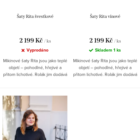
k
t
Šaty Rita švestkové
Šaty Rita vínové
ů
2 199 Kč
2 199 Kč
/ ks
/ ks
Vyprodáno
Skladem
1 ks
Mikinové šaty Rita jsou jako teplé
Mikinové šaty Rita jsou jako teplé
objetí – pohodlné, hřejivé a
objetí – pohodlné, hřejivé a
přitom lichotivé. Rolák jim dodává
přitom lichotivé. Rolák jim dodává
elegantní vzhled,...
elegantní vzhled,...