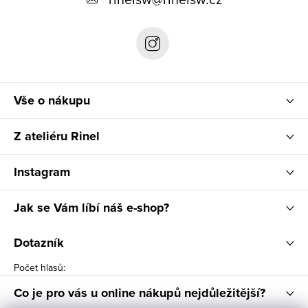
a
t
í
Vše o nákupu
Z ateliéru Rinel
Instagram
Jak se Vám líbí náš e-shop?
Dotazník
Počet hlasů:
Co je pro vás u online nákupů nejdůležitější?