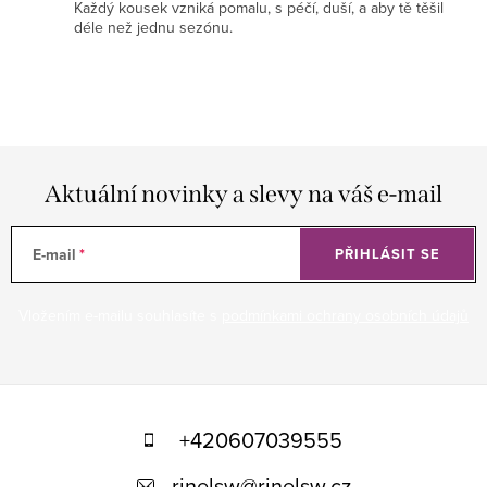
Každý kousek vzniká pomalu, s péčí, duší, a aby tě těšil
i
déle než jednu sezónu.
s
u
Aktuální novinky a slevy na váš e-mail
E-mail
PŘIHLÁSIT SE
Vložením e-mailu souhlasíte s
podmínkami ochrany osobních údajů
Z
á
+420607039555
p
rinelsw
@
rinelsw.cz