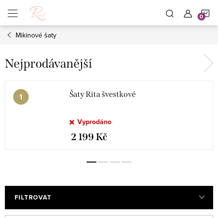
Přejít
N
na
obsah
Mikinové šaty
K
Nejprodávanější
Šaty Rita švestkové
Vyprodáno
2 199 Kč
FILTROVAT