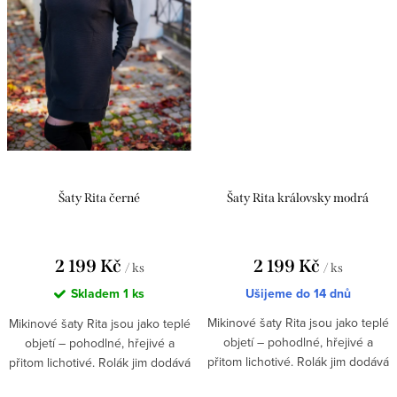
Šaty Rita černé
Šaty Rita královsky modrá
2 199 Kč
2 199 Kč
/ ks
/ ks
Skladem
1 ks
Ušijeme do 14 dnů
Mikinové šaty Rita jsou jako teplé
Mikinové šaty Rita jsou jako teplé
objetí – pohodlné, hřejivé a
objetí – pohodlné, hřejivé a
přitom lichotivé. Rolák jim dodává
přitom lichotivé. Rolák jim dodává
elegantní vzhled,...
elegantní vzhled,...