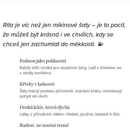
O
v
Rita je víc než jen mikinové šaty – je to pocit,
l
že můžeš být krásná i ve chvílích, kdy se
á
chceš jen zachumlat do měkkosti. 💫
d
a
c
Padnou jako pohlazení
í
Každý střih vzniká pro skutečné ženy. Ladí s křivkami, ne
s ideály konfekce.
p
r
Křivky v ladnosti
v
Šaty tvarují postavu přirozeně, zvýrazní krásu, neomezují
k
pohyb ani dech.
y
Druhá kůže, která dýchá
v
Látky z přírodních vláken. Hebké, pružné, laskavé k tělu.
ý
Radost. ne sezóní trend
p